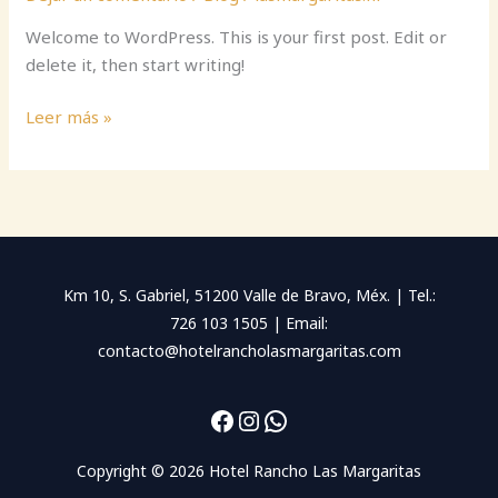
Welcome to WordPress. This is your first post. Edit or
delete it, then start writing!
Hello
Leer más »
world!
Km 10, S. Gabriel, 51200 Valle de Bravo, Méx. | Tel.:
726 103 1505 | Email:
contacto@hotelrancholasmargaritas.com
Facebook
Instagram
WhatsApp
Copyright © 2026 Hotel Rancho Las Margaritas